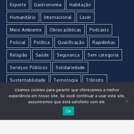
Esporte
Gastronomia
Habitação
Humanitário
Internacional
Lazer
Meio Ambiente
Obras públicas
Podcasts
Policial
Política
Qualificação
Rapidinhas
Religião
Saúde
Segurança
Sem categoria
Serviços Públicos
Solidariedade
Sustentabilidade
Tecnologia
Trânsito
Usamos cookies para garantir que oferecemos a melhor
Turismo
Urgente
Vacina
Violência
experiência em nosso site. Se você continuar a usar este site,
assumiremos que está satisfeito com ele.
Ok
Imperial Marketing e Propaganda © Copyright 2021 –