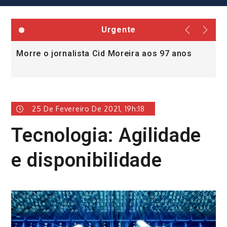
Urgente
Morre o jornalista Cid Moreira aos 97 anos
L
v
25 De Fevereiro De 2021, 19h:18
Tecnologia: Agilidade
e disponibilidade