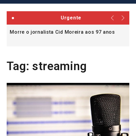
Urgente
Morre o jornalista Cid Moreira aos 97 anos
L
v
Tag:
streaming