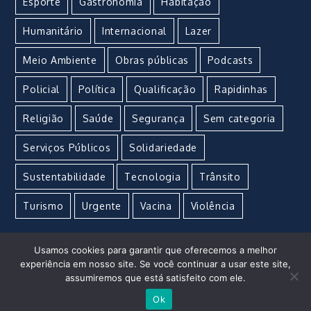
Esporte
Gastronomia
Habitação
Humanitário
Internacional
Lazer
Meio Ambiente
Obras públicas
Podcasts
Policial
Política
Qualificação
Rapidinhas
Religião
Saúde
Segurança
Sem categoria
Serviços Públicos
Solidariedade
Sustentabilidade
Tecnologia
Trânsito
Turismo
Urgente
Vacina
Violência
Usamos cookies para garantir que oferecemos a melhor
experiência em nosso site. Se você continuar a usar este site,
assumiremos que está satisfeito com ele.
Imperial Marketing e Propaganda © Copyright 2021 –
Ok
Todos os direitos reservados