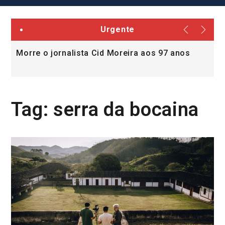
Urgente
Morre o jornalista Cid Moreira aos 97 anos
L
v
Tag:
serra da bocaina