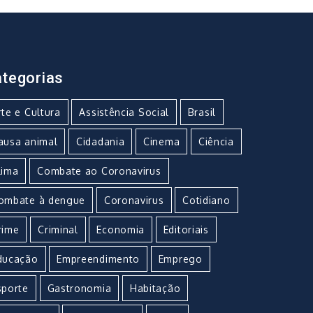
tegorias
rte e Cultura
Assistência Social
Brasil
ausa animal
Cidadania
Cinema
Ciência
lima
Combate ao Coronavirus
ombate à dengue
Coronavirus
Cotidiano
rime
Criminal
Economia
Editoriais
ducação
Empreendimento
Emprego
sporte
Gastronomia
Habitação