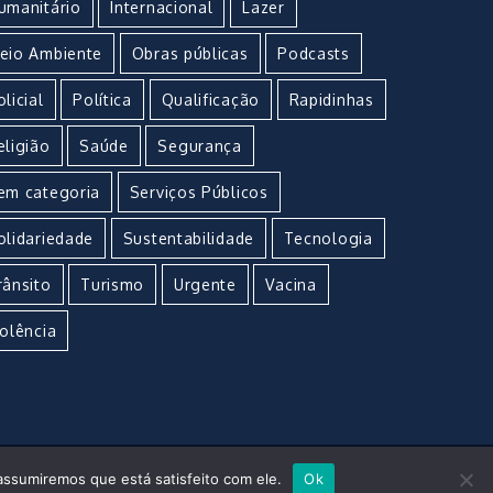
umanitário
Internacional
Lazer
eio Ambiente
Obras públicas
Podcasts
olicial
Política
Qualificação
Rapidinhas
eligião
Saúde
Segurança
em categoria
Serviços Públicos
olidariedade
Sustentabilidade
Tecnologia
rânsito
Turismo
Urgente
Vacina
iolência
assumiremos que está satisfeito com ele.
Ok