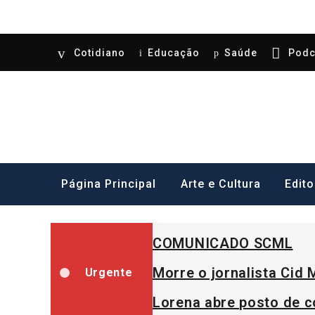
Skip
Cotidiano
Educação
Saúde
Podc
to
content
Gazeta Imperial – Por
Podscasts, Politica, Tecnologia, Arte e cultu
Página Principal
Arte e Cultura
Edito
COMUNICADO SCML
Morre o jornalista Cid 
Urgente
Lorena abre posto de c