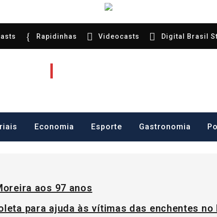
asts
Rapidinhas
Videocasts
Digital Brasil S
tal de Notícias
ra, Gastronomia e etc
riais
Economia
Esporte
Gastronomia
Po
Moreira aos 97 anos
oleta para ajuda às vítimas das enchentes no