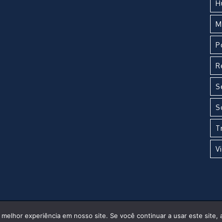
H
M
P
R
S
S
T
V
elhor experiência em nosso site. Se você continuar a usar este site, 