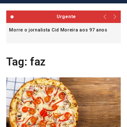
Urgente
Morre o jornalista Cid Moreira aos 97 anos
L
v
Tag:
faz