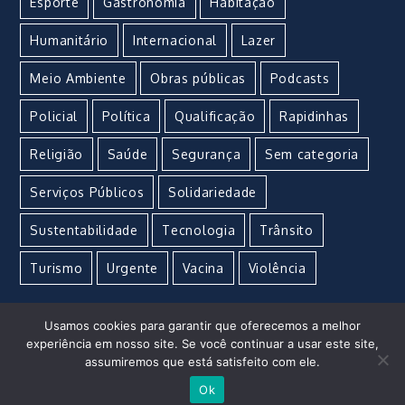
Esporte
Gastronomia
Habitação
Humanitário
Internacional
Lazer
Meio Ambiente
Obras públicas
Podcasts
Policial
Política
Qualificação
Rapidinhas
Religião
Saúde
Segurança
Sem categoria
Serviços Públicos
Solidariedade
Sustentabilidade
Tecnologia
Trânsito
Turismo
Urgente
Vacina
Violência
Usamos cookies para garantir que oferecemos a melhor
experiência em nosso site. Se você continuar a usar este site,
assumiremos que está satisfeito com ele.
Imperial Marketing e Propaganda © Copyright 2021 –
Ok
Todos os direitos reservados