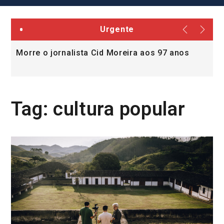
Urgente
Morre o jornalista Cid Moreira aos 97 anos
L
v
Tag:
cultura popular