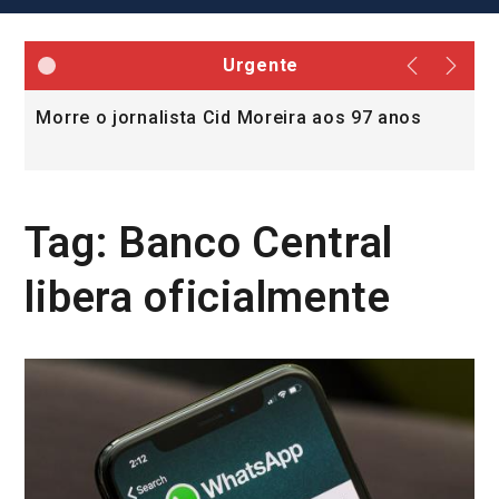
Urgente
Morre o jornalista Cid Moreira aos 97 anos
L
v
Tag:
Banco Central
libera oficialmente