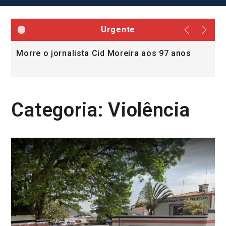
Urgente
Morre o jornalista Cid Moreira aos 97 anos
L
v
Categoria:
Violência