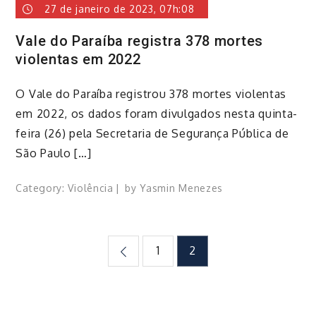
27 de janeiro de 2023, 07h:08
Vale do Paraíba registra 378 mortes
violentas em 2022
O Vale do Paraíba registrou 378 mortes violentas
em 2022, os dados foram divulgados nesta quinta-
feira (26) pela Secretaria de Segurança Pública de
São Paulo […]
Category:
Violência
by
Yasmin Menezes
Paginação
1
2
de