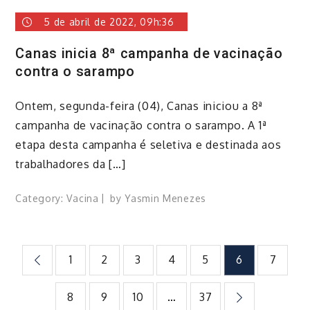
5 de abril de 2022, 09h:36
Canas inicia 8ª campanha de vacinação
contra o sarampo
Ontem, segunda-feira (04), Canas iniciou a 8ª
campanha de vacinação contra o sarampo. A 1ª
etapa desta campanha é seletiva e destinada aos
trabalhadores da […]
Category:
Vacina
by
Yasmin Menezes
Paginação
1
2
3
4
5
6
7
de
8
9
10
…
37