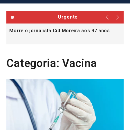
Urgente
Morre o jornalista Cid Moreira aos 97 anos
L
v
Categoria:
Vacina