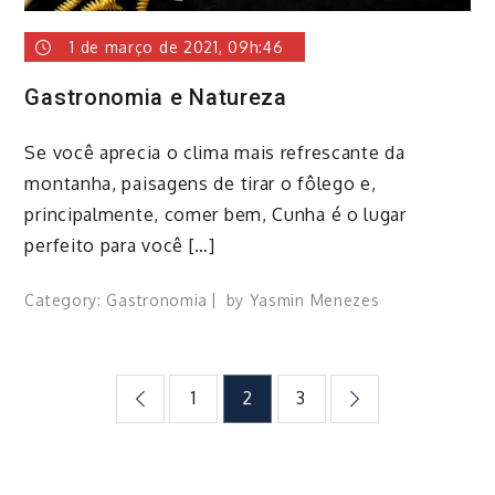
1 de março de 2021, 09h:46
Gastronomia e Natureza
Se você aprecia o clima mais refrescante da
montanha, paisagens de tirar o fôlego e,
principalmente, comer bem, Cunha é o lugar
perfeito para você […]
Category:
Gastronomia
by
Yasmin Menezes
Paginação
1
2
3
de