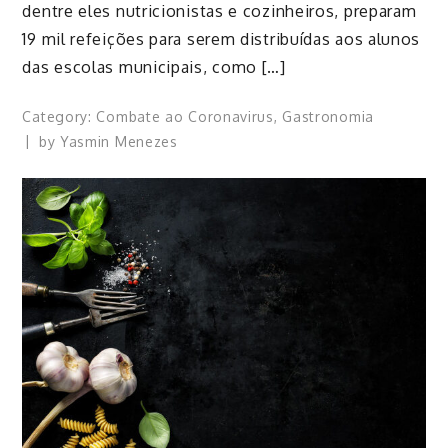
dentre eles nutricionistas e cozinheiros, preparam
19 mil refeições para serem distribuídas aos alunos
das escolas municipais, como […]
Category:
Combate ao Coronavirus
,
Gastronomia
by
Yasmin Menezes