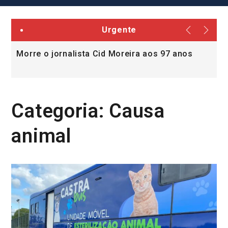
Urgente
Morre o jornalista Cid Moreira aos 97 anos
L
v
Categoria:
Causa
animal