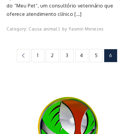
do “Meu Pet”, um consultório veterinário que
oferece atendimento clínico […]
Category:
Causa animal
by
Yasmin Menezes
Paginação
1
2
3
4
5
6
de
posts