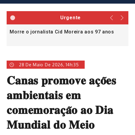
Urgente
Morre o jornalista Cid Moreira aos 97 anos
L
v
28 De Maio De 2026, 14h:35
𝐂𝐚𝐧𝐚𝐬 𝐩𝐫𝐨𝐦𝐨𝐯𝐞 𝐚𝐜̧𝐨̃𝐞𝐬
𝐚𝐦𝐛𝐢𝐞𝐧𝐭𝐚𝐢𝐬 𝐞𝐦
𝐜𝐨𝐦𝐞𝐦𝐨𝐫𝐚𝐜̧𝐚̃𝐨 𝐚𝐨 𝐃𝐢𝐚
𝐌𝐮𝐧𝐝𝐢𝐚𝐥 𝐝𝐨 𝐌𝐞𝐢𝐨