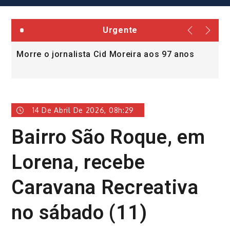
Urgente
Morre o jornalista Cid Moreira aos 97 anos
L
v
14 De Abril De 2026, 08h:29
Bairro São Roque, em
Lorena, recebe
Caravana Recreativa
no sábado (11)