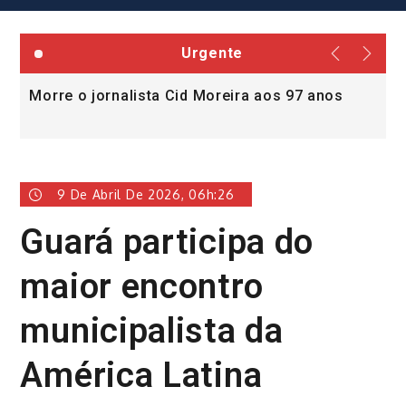
Urgente
Morre o jornalista Cid Moreira aos 97 anos
L
v
9 De Abril De 2026, 06h:26
Guará participa do
maior encontro
municipalista da
América Latina