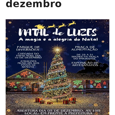
𝗱𝗲𝘇𝗲𝗺𝗯𝗿𝗼