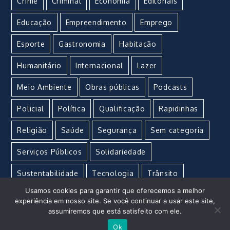
Crime
Criminal
Economia
Editoriais
Educação
Empreendimento
Emprego
Esporte
Gastronomia
Habitação
Humanitário
Internacional
Lazer
Meio Ambiente
Obras públicas
Podcasts
Policial
Política
Qualificação
Rapidinhas
Religião
Saúde
Segurança
Sem categoria
Serviços Públicos
Solidariedade
Sustentabilidade
Tecnologia
Trânsito
Usamos cookies para garantir que oferecemos a melhor
Turismo
Urgente
Vacina
Violência
experiência em nosso site. Se você continuar a usar este site,
assumiremos que está satisfeito com ele.
Ok