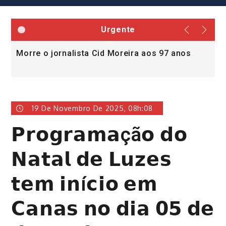
Urgente
Morre o jornalista Cid Moreira aos 97 anos
L
v
19 De Novembro De 2025, 08h:08
𝗣𝗿𝗼𝗴𝗿𝗮𝗺𝗮çã𝗼 𝗱𝗼
𝗡𝗮𝘁𝗮𝗹 𝗱𝗲 𝗟𝘂𝘇𝗲𝘀
𝘁𝗲𝗺 𝗶𝗻í𝗰𝗶𝗼 𝗲𝗺
𝗖𝗮𝗻𝗮𝘀 𝗻𝗼 𝗱𝗶𝗮 𝟬𝟱 𝗱𝗲