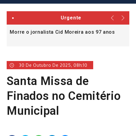
Urgente
Morre o jornalista Cid Moreira aos 97 anos
L
v
30 De Outubro De 2025, 08h:10
Santa Missa de
Finados no Cemitério
Municipal