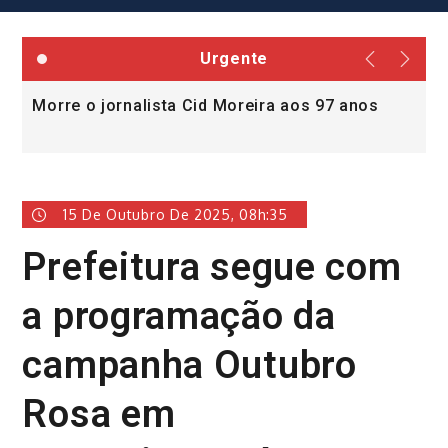
Urgente
Morre o jornalista Cid Moreira aos 97 anos
L
v
15 De Outubro De 2025, 08h:35
Prefeitura segue com
a programação da
campanha Outubro
Rosa em