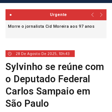
Urgente
Morre o jornalista Cid Moreira aos 97 anos
L
v
28 De Agosto De 2025, 10h:43
Sylvinho se reúne com
o Deputado Federal
Carlos Sampaio em
São Paulo