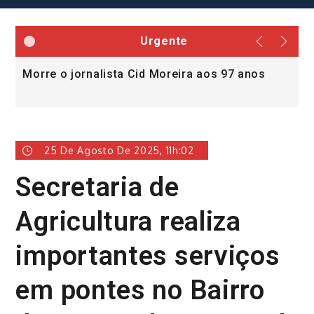
Urgente
Morre o jornalista Cid Moreira aos 97 anos
L
v
25 De Agosto De 2025, 11h:02
Secretaria de
Agricultura realiza
importantes serviços
em pontes no Bairro