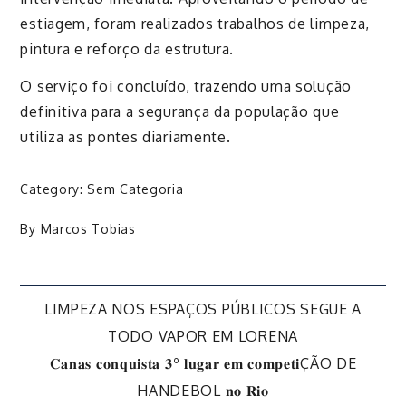
estiagem, foram realizados trabalhos de limpeza,
pintura e reforço da estrutura.
O serviço foi concluído, trazendo uma solução
definitiva para a segurança da população que
utiliza as pontes diariamente.
Category:
Sem Categoria
By
Marcos Tobias
Navegação
LIMPEZA NOS ESPAÇOS PÚBLICOS SEGUE A
TODO VAPOR EM LORENA
de
𝐂𝐚𝐧𝐚𝐬 𝐜𝐨𝐧𝐪𝐮𝐢𝐬𝐭𝐚 𝟑º 𝐥𝐮𝐠𝐚𝐫 𝐞𝐦 𝐜𝐨𝐦𝐩𝐞𝐭𝐢ÇÃO DE
HANDEBOL 𝐧𝐨 𝐑𝐢𝐨