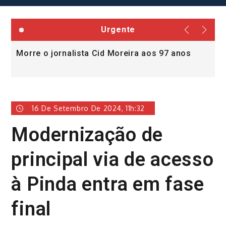
Urgente
Morre o jornalista Cid Moreira aos 97 anos
L
v
16 De Setembro De 2024, 11h:32
Modernização de
principal via de acesso
à Pinda entra em fase
final