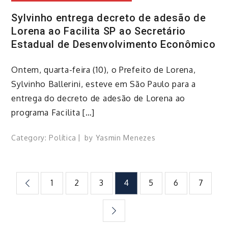
Sylvinho entrega decreto de adesão de
Lorena ao Facilita SP ao Secretário
Estadual de Desenvolvimento Econômico
Ontem, quarta-feira (10), o Prefeito de Lorena,
Sylvinho Ballerini, esteve em São Paulo para a
entrega do decreto de adesão de Lorena ao
programa Facilita […]
Category:
Política
by
Yasmin Menezes
Paginação
1
2
3
4
5
6
7
de