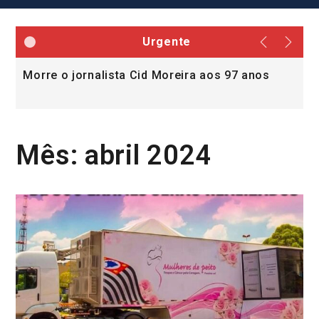
Urgente
 o jornalista Cid Moreira aos 97 anos
Lorena abr
vítimas da
Mês:
abril 2024