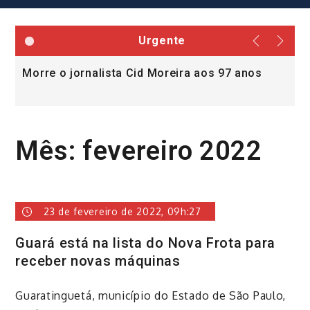
Urgente
Morre o jornalista Cid Moreira aos 97 anos
L
v
Mês:
fevereiro 2022
23 de fevereiro de 2022, 09h:27
Guará está na lista do Nova Frota para
receber novas máquinas
​Guaratinguetá, município do Estado de São Paulo,