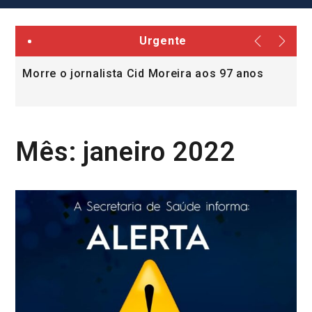
Urgente
Morre o jornalista Cid Moreira aos 97 anos
L
v
Mês:
janeiro 2022