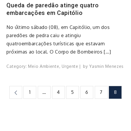
Queda de paredão atinge quatro
embarcações em Capitólio
​No último sábado (08), em Capitólio, um dos
paredões de pedra caiu e atingiu
quatroembarcações turísticas que estavam
próximas ao local. O Corpo de Bombeiros […]
Category:
Meio Ambiente
,
Urgente
by
Yasmin Menezes
Paginação
1
…
4
5
6
7
8
de
posts