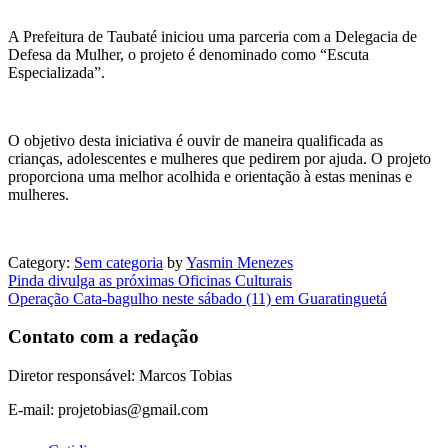
A Prefeitura de Taubaté iniciou uma parceria com a Delegacia de
Defesa da Mulher, o projeto é denominado como “Escuta
Especializada”.
O objetivo desta iniciativa é ouvir de maneira qualificada as
crianças, adolescentes e mulheres que pedirem por ajuda. O projeto
proporciona uma melhor acolhida e orientação
à
estas meninas e
mulheres.
Category:
Sem categoria
by
Yasmin Menezes
Navegação
Pinda divulga as próximas Oficinas Culturais
Operação Cata-bagulho neste sábado (11) em Guaratinguetá
de
Post
Contato com a redação
Diretor responsável: Marcos Tobias
E-mail: projetobias@gmail.com