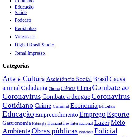
Cotidiano
Educação
Saúde
Podcasts
Rapidinhas
Videocasts
Digital Brasil Studio
Jornal Impresso
Categorias
Arte e Cultura
Brasil
Causa
Assistência Social
Combate ao
Cidadania
animal
Clima
Ciência
Cinema
Coronavirus
Coronavirus
Combate à dengue
Cotidiano
Crime
Economia
Criminal
Editoriais
Educação
Esporte
Emprego
Empreendimento
Lazer
Meio
Gastronomia
Internacional
Humanitário
Habitação
Obras públicas
Policial
Ambiente
Podcasts