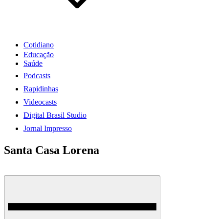
Cotidiano
Educação
Saúde
Podcasts
Rapidinhas
Videocasts
Digital Brasil Studio
Jornal Impresso
Santa Casa Lorena
Gazeta Imperial – Portal de Notícias
Podscasts, Politica, Tecnologia, Arte e cultura, Gastronomia e etc
Menu