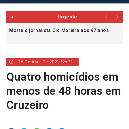
Urgente
Morre o jornalista Cid Moreira aos 97 anos
L
v
26 De Abril De 2021, 12h:33
Quatro homicídios em
menos de 48 horas em
Cruzeiro